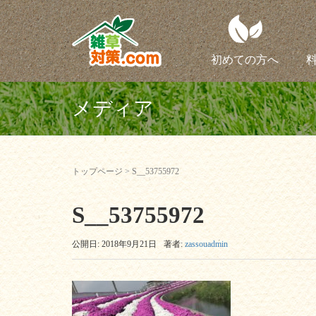
初めての方へ
メディア
トップページ
>
S__53755972
S__53755972
公開日: 2018年9月21日
著者:
zassouadmin