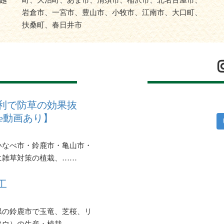
越
町、大治町、あま市、清須市、稲沢市、北名古屋市、
岩倉市、一宮市、豊山市、小牧市、江南市、大口町、
扶桑町、春日井市
利で防草の効果抜
be動画あり】
いなべ市・鈴鹿市・亀山市・
に雑草対策の植栽、……
工
県の鈴鹿市で玉竜、芝桜、リ