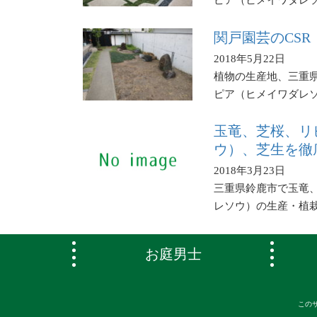
ピア（ヒメイワダレ
関戸園芸のCS
2018年5月22日
植物の生産地、三重
ピア（ヒメイワダレ
玉竜、芝桜、リ
ウ）、芝生を徹
2018年3月23日
三重県鈴鹿市で玉竜
レソウ）の生産・植
お庭男士
このサ