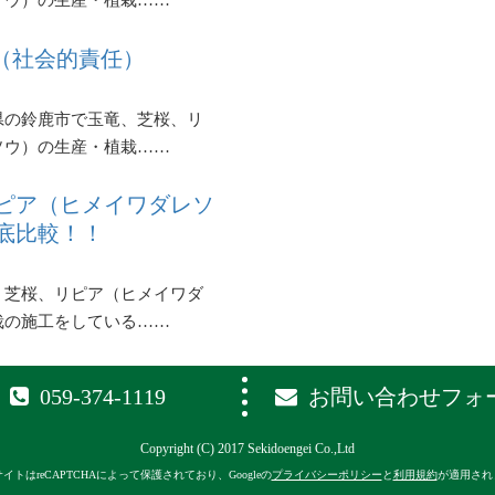
ソウ）の生産・植栽……
R（社会的責任）
県の鈴鹿市で玉竜、芝桜、リ
ソウ）の生産・植栽……
ピア（ヒメイワダレソ
底比較！！
、芝桜、リピア（ヒメイワダ
栽の施工をしている……
059-374-1119
お問い合わせフォ
Copyright (C) 2017 Sekidoengei Co.,Ltd
イトはreCAPTCHAによって保護されており、Googleの
プライバシーポリシー
と
利用規約
が適用され