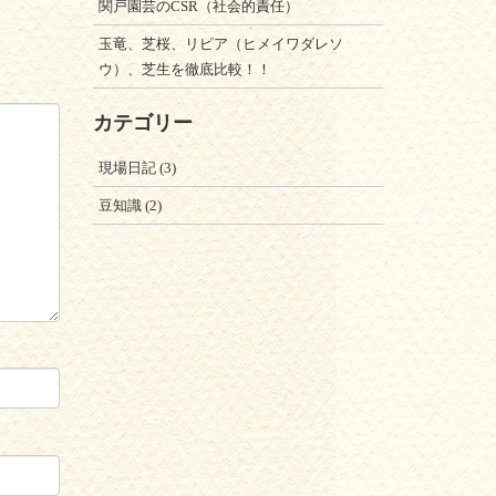
関戸園芸のCSR（社会的責任）
玉竜、芝桜、リピア（ヒメイワダレソ
ウ）、芝生を徹底比較！！
カテゴリー
現場日記
(3)
豆知識
(2)