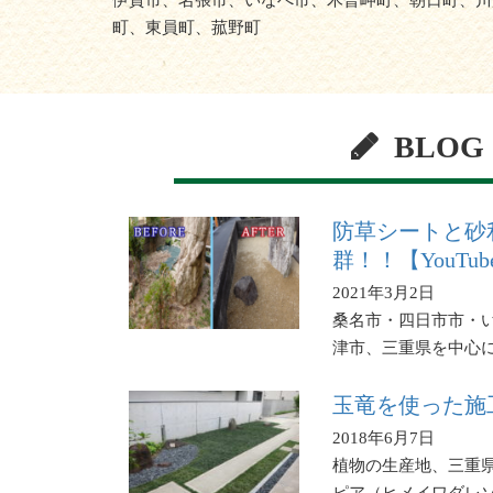
伊賀市、名張市、いなべ市、木曽岬町、朝日町、川
町、東員町、菰野町
BLOG
防草シートと砂
群！！【YouTu
2021年3月2日
桑名市・四日市市・
津市、三重県を中心
玉竜を使った施
2018年6月7日
植物の生産地、三重