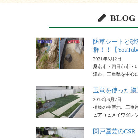
BLOG
防草シートと砂
群！！【YouTu
2021年3月2日
桑名市・四日市市・
津市、三重県を中心
玉竜を使った施
2018年6月7日
植物の生産地、三重
ピア（ヒメイワダレ
関戸園芸のCS