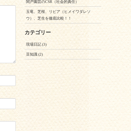
関戸園芸のCSR（社会的責任）
玉竜、芝桜、リピア（ヒメイワダレソ
ウ）、芝生を徹底比較！！
カテゴリー
現場日記
(3)
豆知識
(2)