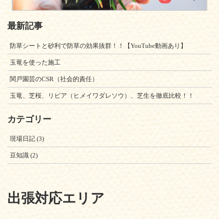
最新記事
防草シートと砂利で防草の効果抜群！！【YouTube動画あり】
玉竜を使った施工
関戸園芸のCSR（社会的責任）
玉竜、芝桜、リピア（ヒメイワダレソウ）、芝生を徹底比較！！
カテゴリー
現場日記
(3)
豆知識
(2)
出張対応エリア