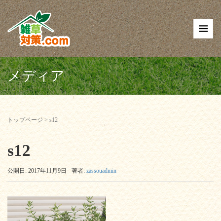
メディア
トップページ
>
s12
s12
公開日: 2017年11月9日
著者:
zassouadmin