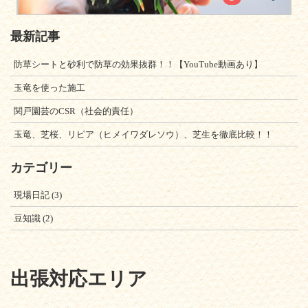
最新記事
防草シートと砂利で防草の効果抜群！！【YouTube動画あり】
玉竜を使った施工
関戸園芸のCSR（社会的責任）
玉竜、芝桜、リピア（ヒメイワダレソウ）、芝生を徹底比較！！
カテゴリー
現場日記
(3)
豆知識
(2)
出張対応エリア