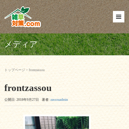
メディア
トップページ
>
frontzassou
frontzassou
公開日: 2018年9月27日
著者:
zassouadmin