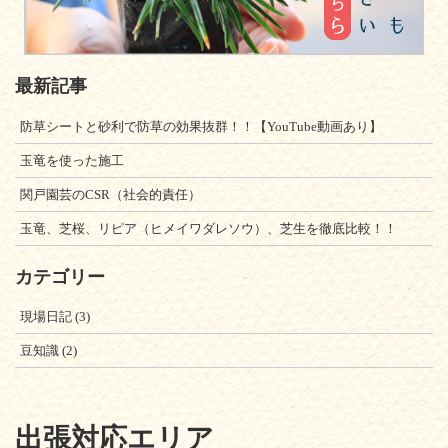
最新記事
防草シートと砂利で防草の効果抜群！！【YouTube動画あり】
玉竜を使った施工
関戸園芸のCSR（社会的責任）
玉竜、芝桜、リピア（ヒメイワダレソウ）、芝生を徹底比較！！
カテゴリー
現場日記
(3)
豆知識
(2)
出張対応エリア