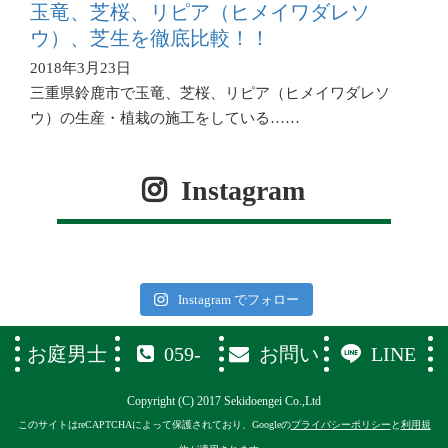
玉竜、芝桜、リピア（ヒメイワダレソ
ウ）、芝生を徹底比較！！
2018年3月23日
三重県鈴鹿市で玉竜、芝桜、リピア（ヒメイワダレソ
ウ）の生産・植栽の施工をしている……
Instagram
Instagram でフォロー
お庭男士
059-
お問い
LINE
374-1119
合わせフ
Copyright (C) 2017 Sekidoengei Co.,Ltd
ォーム
このサイトはreCAPTCHAによって保護されており、Googleの
プライバシーポリシー
と
利用規