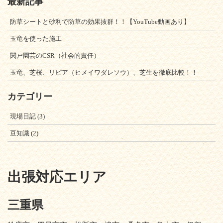
最新記事
防草シートと砂利で防草の効果抜群！！【YouTube動画あり】
玉竜を使った施工
関戸園芸のCSR（社会的責任）
玉竜、芝桜、リピア（ヒメイワダレソウ）、芝生を徹底比較！！
カテゴリー
現場日記
(3)
豆知識
(2)
出張対応エリア
三重県