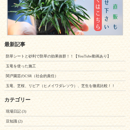
最新記事
防草シートと砂利で防草の効果抜群！！【YouTube動画あり】
玉竜を使った施工
関戸園芸のCSR（社会的責任）
玉竜、芝桜、リピア（ヒメイワダレソウ）、芝生を徹底比較！！
カテゴリー
現場日記
(3)
豆知識
(2)