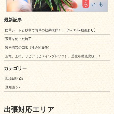
最新記事
防草シートと砂利で防草の効果抜群！！【YouTube動画あり】
玉竜を使った施工
関戸園芸のCSR（社会的責任）
玉竜、芝桜、リピア（ヒメイワダレソウ）、芝生を徹底比較！！
カテゴリー
現場日記
(3)
豆知識
(2)
出張対応エリア