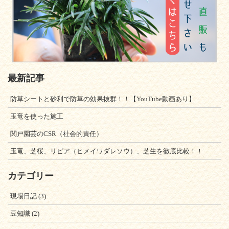
最新記事
防草シートと砂利で防草の効果抜群！！【YouTube動画あり】
玉竜を使った施工
関戸園芸のCSR（社会的責任）
玉竜、芝桜、リピア（ヒメイワダレソウ）、芝生を徹底比較！！
カテゴリー
現場日記
(3)
豆知識
(2)