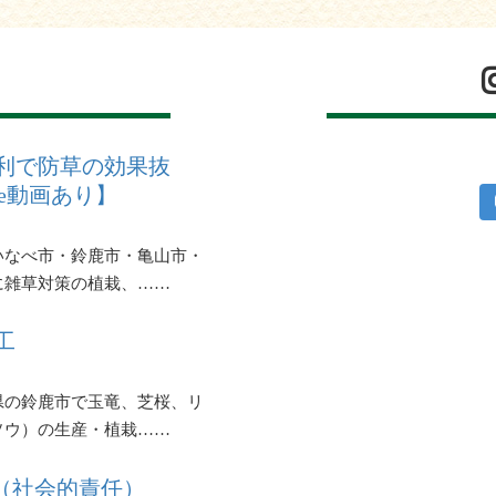
利で防草の効果抜
be動画あり】
いなべ市・鈴鹿市・亀山市・
に雑草対策の植栽、……
工
県の鈴鹿市で玉竜、芝桜、リ
ソウ）の生産・植栽……
R（社会的責任）