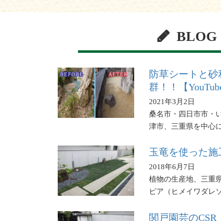
BLOG
防草シートと砂
群！！【YouTu
2021年3月2日
桑名市・四日市市・
津市、三重県を中心
玉竜を使った施
2018年6月7日
植物の生産地、三重
ピア（ヒメイワダレ
関戸園芸のCS