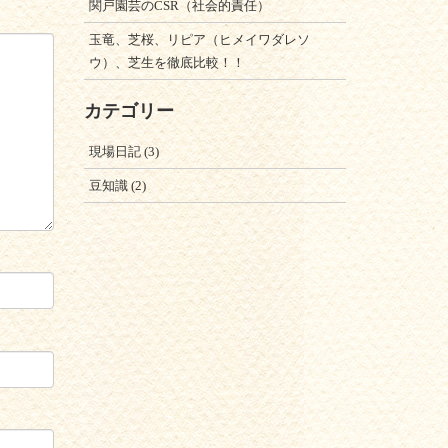
関戸園芸のCSR（社会的責任）
玉竜、芝桜、リピア（ヒメイワダレソ
ウ）、芝生を徹底比較！！
カテゴリー
現場日記
(3)
豆知識
(2)