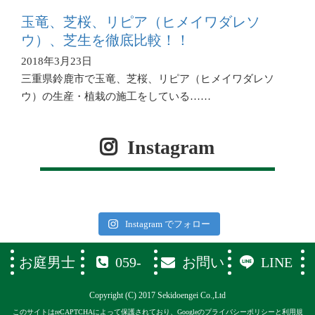
玉竜、芝桜、リピア（ヒメイワダレソ
ウ）、芝生を徹底比較！！
2018年3月23日
三重県鈴鹿市で玉竜、芝桜、リピア（ヒメイワダレソ
ウ）の生産・植栽の施工をしている……
Instagram
Instagram でフォロー
お庭男士
059-
お問い
LINE
374-1119
合わせフ
Copyright (C) 2017 Sekidoengei Co.,Ltd
ォーム
このサイトはreCAPTCHAによって保護されており、Googleの
プライバシーポリシー
と
利用規