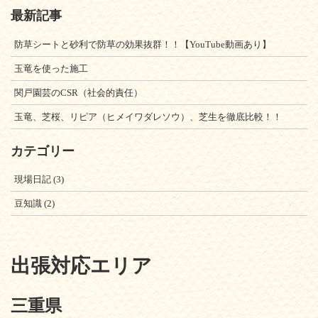
最新記事
防草シートと砂利で防草の効果抜群！！【YouTube動画あり】
玉竜を使った施工
関戸園芸のCSR（社会的責任）
玉竜、芝桜、リピア（ヒメイワダレソウ）、芝生を徹底比較！！
カテゴリー
現場日記
(3)
豆知識
(2)
出張対応エリア
三重県