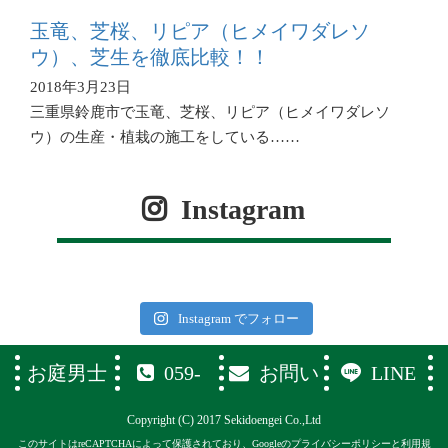
玉竜、芝桜、リピア（ヒメイワダレソ
ウ）、芝生を徹底比較！！
2018年3月23日
三重県鈴鹿市で玉竜、芝桜、リピア（ヒメイワダレソ
ウ）の生産・植栽の施工をしている……
Instagram
Instagram でフォロー
お庭男士
059-
お問い
LINE
374-1119
合わせフ
Copyright (C) 2017 Sekidoengei Co.,Ltd
ォーム
このサイトはreCAPTCHAによって保護されており、Googleの
プライバシーポリシー
と
利用規