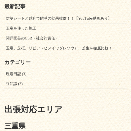
最新記事
防草シートと砂利で防草の効果抜群！！【YouTube動画あり】
玉竜を使った施工
関戸園芸のCSR（社会的責任）
玉竜、芝桜、リピア（ヒメイワダレソウ）、芝生を徹底比較！！
カテゴリー
現場日記
(3)
豆知識
(2)
出張対応エリア
三重県