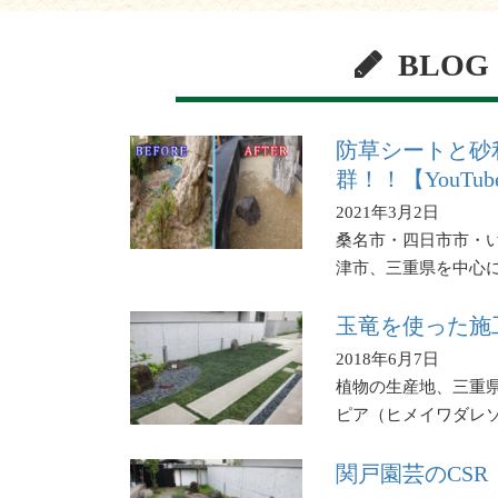
BLOG
防草シートと砂
群！！【YouTu
2021年3月2日
桑名市・四日市市・
津市、三重県を中心
玉竜を使った施
2018年6月7日
植物の生産地、三重
ピア（ヒメイワダレ
関戸園芸のCS