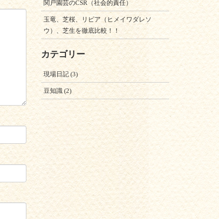
関戸園芸のCSR（社会的責任）
玉竜、芝桜、リピア（ヒメイワダレソ
ウ）、芝生を徹底比較！！
カテゴリー
現場日記
(3)
豆知識
(2)