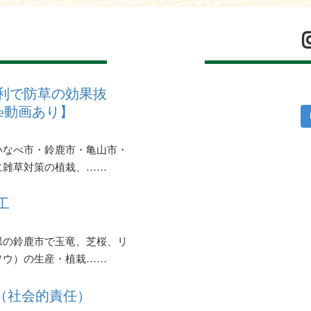
利で防草の効果抜
be動画あり】
いなべ市・鈴鹿市・亀山市・
に雑草対策の植栽、……
工
県の鈴鹿市で玉竜、芝桜、リ
ソウ）の生産・植栽……
R（社会的責任）