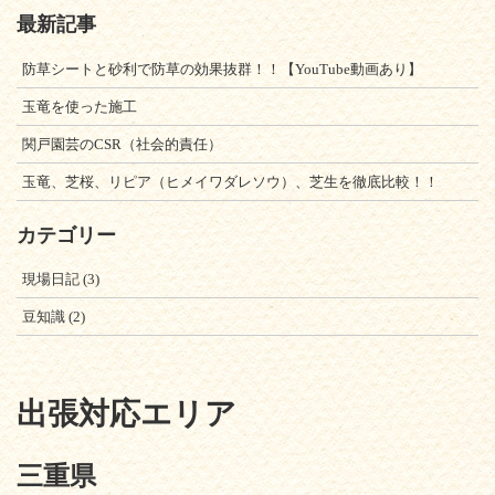
最新記事
防草シートと砂利で防草の効果抜群！！【YouTube動画あり】
玉竜を使った施工
関戸園芸のCSR（社会的責任）
玉竜、芝桜、リピア（ヒメイワダレソウ）、芝生を徹底比較！！
カテゴリー
現場日記
(3)
豆知識
(2)
出張対応エリア
三重県