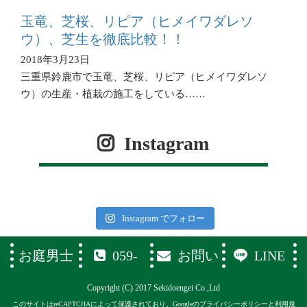
玉竜、芝桜、リピア（ヒメイワダレソ
ウ）、芝生を徹底比較！！
2018年3月23日
三重県鈴鹿市で玉竜、芝桜、リピア（ヒメイワダレソ
ウ）の生産・植栽の施工をしている……
Instagram
Instagram でフォロー
お庭男士
059-
お問い
LINE
374-1119
合わせフ
Copyright (C) 2017 Sekidoengei Co.,Ltd
ォーム
このサイトはreCAPTCHAによって保護されており、Googleの
プライバシーポリシー
と
利用規