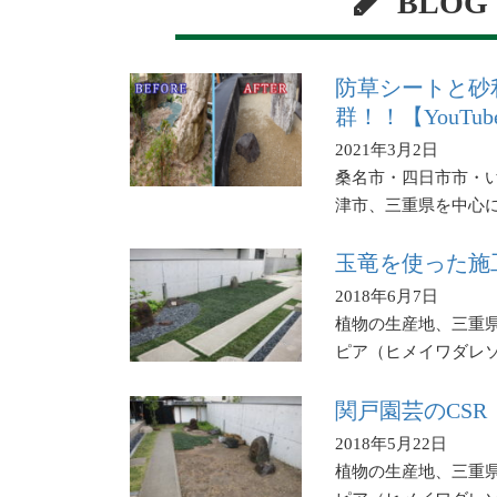
BLOG
防草シートと砂
群！！【YouTu
2021年3月2日
桑名市・四日市市・
津市、三重県を中心
玉竜を使った施
2018年6月7日
植物の生産地、三重
ピア（ヒメイワダレ
関戸園芸のCS
2018年5月22日
植物の生産地、三重