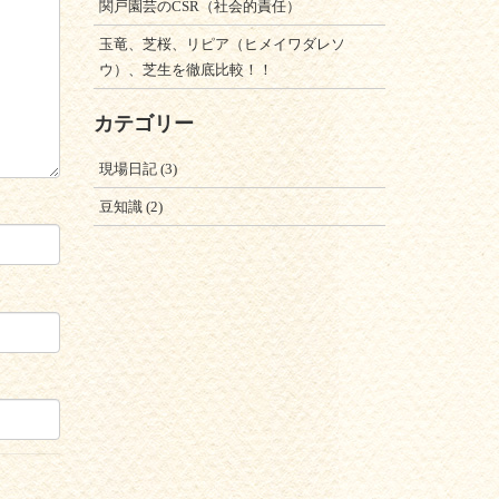
関戸園芸のCSR（社会的責任）
玉竜、芝桜、リピア（ヒメイワダレソ
ウ）、芝生を徹底比較！！
カテゴリー
現場日記
(3)
豆知識
(2)