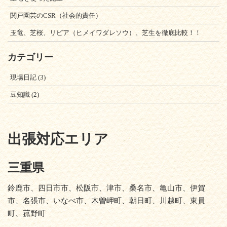
関戸園芸のCSR（社会的責任）
玉竜、芝桜、リピア（ヒメイワダレソウ）、芝生を徹底比較！！
カテゴリー
現場日記
(3)
豆知識
(2)
出張対応エリア
三重県
鈴鹿市、四日市市、松阪市、津市、桑名市、亀山市、伊賀
市、名張市、いなべ市、木曽岬町、朝日町、川越町、東員
町、菰野町