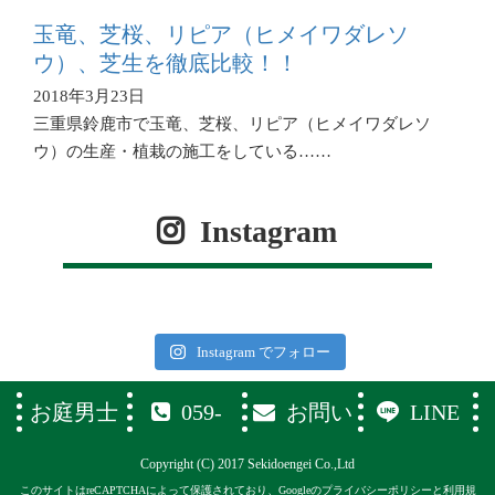
玉竜、芝桜、リピア（ヒメイワダレソ
ウ）、芝生を徹底比較！！
2018年3月23日
三重県鈴鹿市で玉竜、芝桜、リピア（ヒメイワダレソ
ウ）の生産・植栽の施工をしている……
Instagram
Instagram でフォロー
お庭男士
059-
お問い
LINE
374-1119
合わせフ
Copyright (C) 2017 Sekidoengei Co.,Ltd
ォーム
このサイトはreCAPTCHAによって保護されており、Googleの
プライバシーポリシー
と
利用規