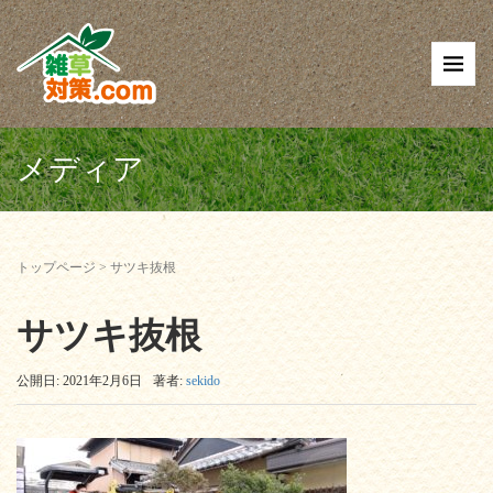
メディア
トップページ
>
サツキ抜根
サツキ抜根
公開日: 2021年2月6日
著者:
sekido