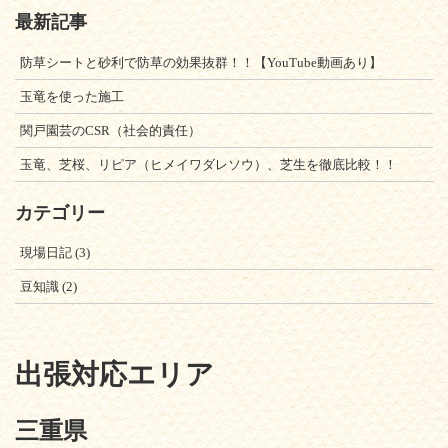
最新記事
防草シートと砂利で防草の効果抜群！！【YouTube動画あり】
玉竜を使った施工
関戸園芸のCSR（社会的責任）
玉竜、芝桜、リピア（ヒメイワダレソウ）、芝生を徹底比較！！
カテゴリー
現場日記
(3)
豆知識
(2)
出張対応エリア
三重県