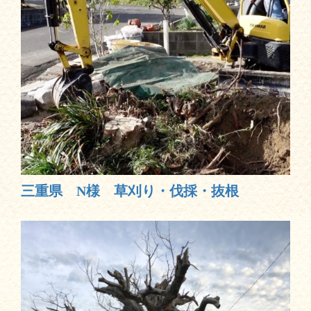
三重県 N様 草刈り・伐採・抜根