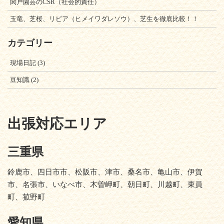
関戸園芸のCSR（社会的責任）
玉竜、芝桜、リピア（ヒメイワダレソウ）、芝生を徹底比較！！
カテゴリー
現場日記
(3)
豆知識
(2)
出張対応エリア
三重県
鈴鹿市、四日市市、松阪市、津市、桑名市、亀山市、伊賀
市、名張市、いなべ市、木曽岬町、朝日町、川越町、東員
町、菰野町
愛知県