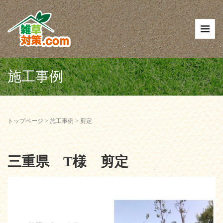
施工事例
トップページ
>
施工事例
>
剪定
三重県 T様 剪定