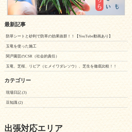
最新記事
防草シートと砂利で防草の効果抜群！！【YouTube動画あり】
玉竜を使った施工
関戸園芸のCSR（社会的責任）
玉竜、芝桜、リピア（ヒメイワダレソウ）、芝生を徹底比較！！
カテゴリー
現場日記
(3)
豆知識
(2)
出張対応エリア