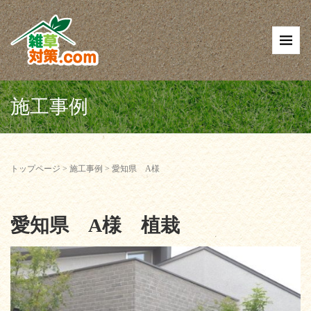
施工事例
トップページ
>
施工事例
>
愛知県 A様
愛知県 A様 植栽