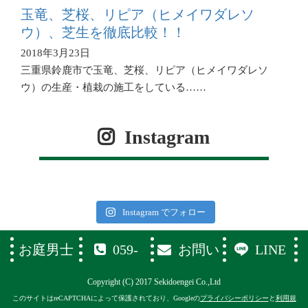
玉竜、芝桜、リピア（ヒメイワダレソ
ウ）、芝生を徹底比較！！
2018年3月23日
三重県鈴鹿市で玉竜、芝桜、リピア（ヒメイワダレソ
ウ）の生産・植栽の施工をしている……
Instagram
Instagram でフォロー
お庭男士
059-
お問い
LINE
374-1119
合わせフ
Copyright (C) 2017 Sekidoengei Co.,Ltd
ォーム
このサイトはreCAPTCHAによって保護されており、Googleの
プライバシーポリシー
と
利用規